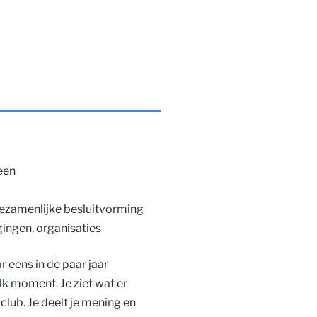
een
ezamenlijke besluitvorming
ingen, organisaties
 eens in de paar jaar
lk moment. Je ziet wat er
je club. Je deelt je mening en