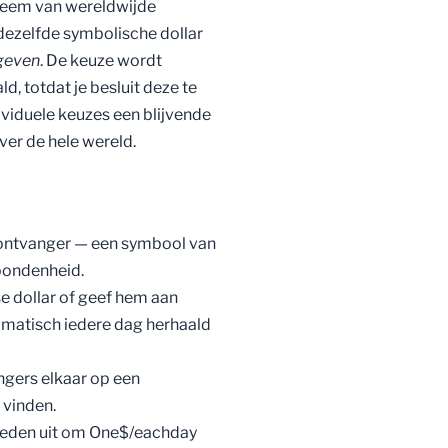
teem van wereldwijde
 dezelfde symbolische dollar
geven
. De keuze wordt
, totdat je besluit deze te
ividuele keuzes een blijvende
ver de hele wereld.
 ontvanger — een symbool van
bondenheid.
se dollar of geef hem aan
omatisch iedere dag herhaald
gers elkaar op een
 vinden.
rheden uit om One$/eachday