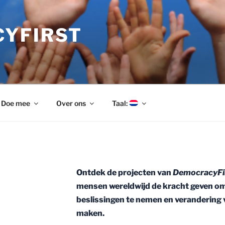
YFIRST
Doe mee
Over ons
Taal:
Ontdek de projecten van
DemocracyFi
mensen wereldwijd de kracht geven o
beslissingen te nemen en verandering 
maken.