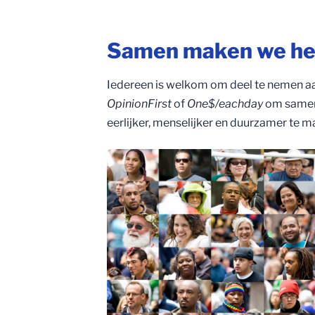
Samen maken we het
Iedereen is welkom om deel te nemen a
OpinionFirst
of
One$/eachday
om samen 
eerlijker, menselijker en duurzamer te m