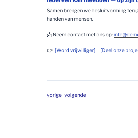
Iedereen kan meedoen — op zijn o
Samen brengen we besluitvorming terug 
handen van mensen.
📩 Neem contact met ons op:
info@democ
👉
[Word vrijwilliger]
[Deel onze proje
vorige
volgende