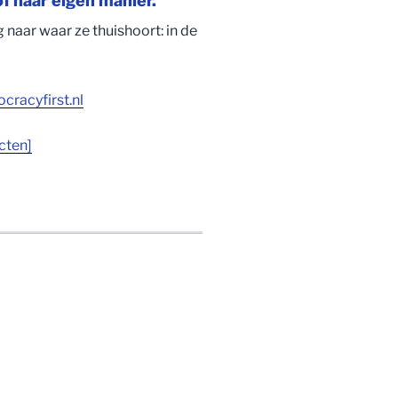
f haar eigen manier.
naar waar ze thuishoort: in de
racyfirst.nl
cten]