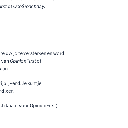
irst
of
One$/eachday
.
reldwijd te versterken en word
n van
OpinionFirst
of
 aan.
jblijvend. Je kunt je
ndigen.
chikbaar voor OpinionFirst)