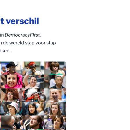
 verschil
an
DemocracyFirst
,
de wereld stap voor stap
aken.