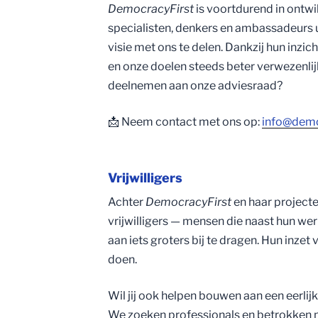
DemocracyFirst
is voortdurend in ontw
specialisten, denkers en ambassadeurs u
visie met ons te delen. Dankzij hun inzic
en onze doelen steeds beter verwezenlij
deelnemen aan onze adviesraad?
📩 Neem contact met ons op:
info@democ
Vrijwilligers
Achter
DemocracyFirst
en haar project
vrijwilligers — mensen die naast hun wer
aan iets groters bij te dragen. Hun inzet
doen.
Wil jij ook helpen bouwen aan een eerlij
We zoeken professionals en betrokken m