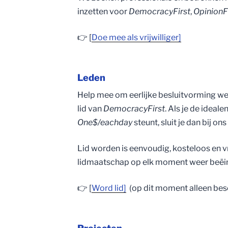
inzetten voor
DemocracyFirst
,
OpinionF
👉 [
Doe mee als vrijwilliger]
Leden
Help mee om eerlijke besluitvorming we
lid van
DemocracyFirst
. Als je de ideale
One$/eachday
steunt, sluit je dan bij ons
Lid worden is eenvoudig, kosteloos en vri
lidmaatschap op elk moment weer beëi
👉 [
Word lid]
(op dit moment alleen bes