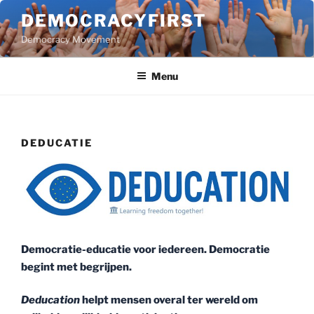
Ga
DEMOCRACYFIRST
naar
Democracy Movement
de
inhoud
Menu
DEDUCATIE
Democratie-educatie voor iedereen. Democratie
begint met begrijpen.
Deducation
helpt mensen overal ter wereld om