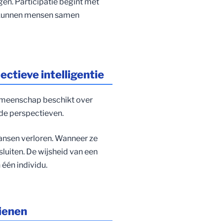
en. Participatie begint met
a kunnen mensen samen
ctieve intelligentie
emeenschap beschikt over
ende perspectieven.
kansen verloren. Wanneer ze
luiten. De wijsheid van een
één individu.
ienen