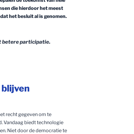
bepalen de toekomst van hele
en die hierdoor het meest
at het besluit al is genomen.
 betere participatie.
blijven
et recht gegeven om te
d. Vandaag biedt technologie
en. Niet door de democratie te